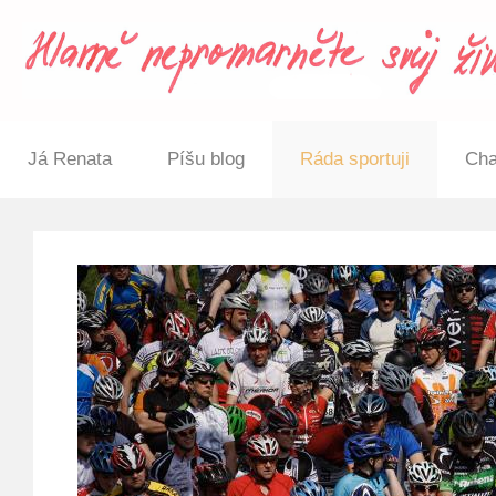
Já Renata
Píšu blog
Ráda sportuji
Cha