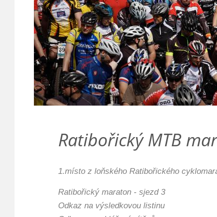
Ratibořický MTB ma
1.místo z loňského Ratibořického cyklomar
Ratibořický maraton - sjezd 3
Odkaz na výsledkovou listinu