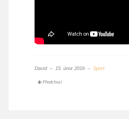
David
15. únor 2016
Sport
Předchozí